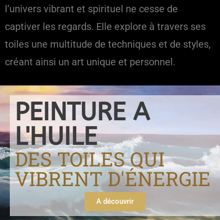
l’univers vibrant et spirituel ne cesse de
captiver les regards. Elle explore à travers ses
toiles une multitude de techniques et de styles,
créant ainsi un art unique et personnel.
PEINTURE A
L'HUILE
DES TOILES QUI
VIBRENT D'ÉNERGIE
A découvrir