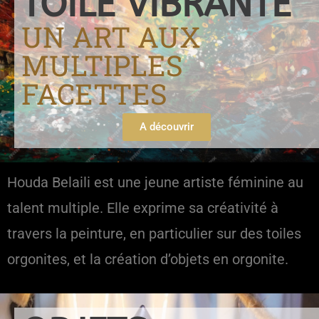
TOILE VIBRANTE
UN ART AUX
MULTIPLES
FACETTES
A découvrir
Houda Belaili est une jeune artiste féminine au
talent multiple. Elle exprime sa créativité à
travers la peinture, en particulier sur des toiles
orgonites, et la création d’objets en orgonite.