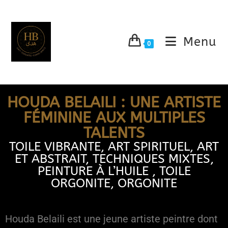
Menu
0
HOUDA BELAILI : UNE ARTISTE
FÉMININE AUX MULTIPLES
TALENTS
TOILE VIBRANTE, ART SPIRITUEL, ART
ET ABSTRAIT, TECHNIQUES MIXTES,
PEINTURE À L’HUILE , TOILE
ORGONITE, ORGONITE
Houda Belaili est une jeune artiste peintre dont