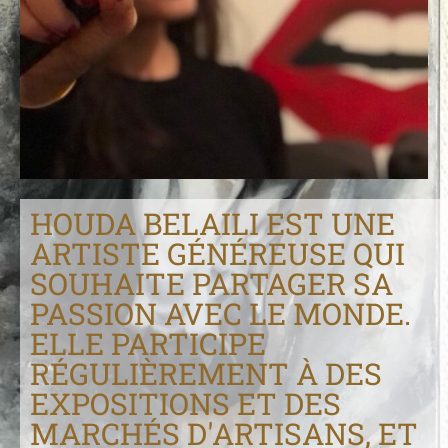
HOUDA BELAILI EST UNE
ARTISTE GÉNÉREUSE QUI
SOUHAITE PARTAGER SA
PASSION AVEC LE MONDE.
ELLE PARTICIPE
RÉGULIÈREMENT À DES
EXPOSITIONS ET DES
MARCHÉS D'ARTISANS, ET