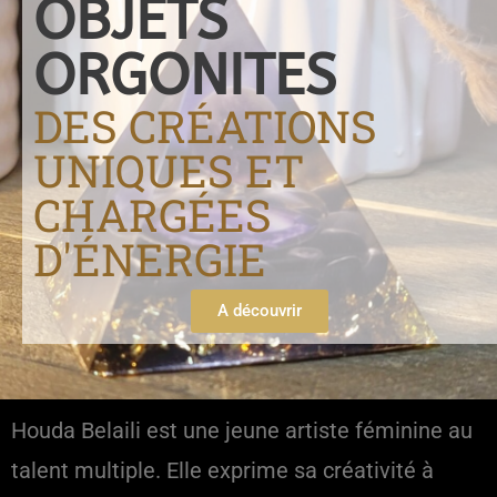
OBJETS
ORGONITES
DES CRÉATIONS
UNIQUES ET
CHARGÉES
D'ÉNERGIE
A découvrir
Houda Belaili est une jeune artiste féminine au
talent multiple. Elle exprime sa créativité à