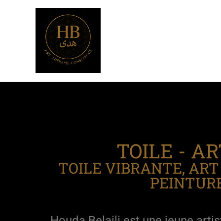
TOILE - A
TOILE VIBRANTE, ART
PEINTURE
Houda Belaili est une jeune artist