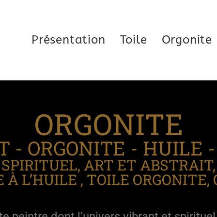
Présentation
Toile
Orgonite
ORGONITE
RT - ORGONITE - HUILE 
 SPIRITUEL, ART ET ABSTRAIT
 À L’HUILE , TOILE ORGONITE,
e peintre dont l’univers vibrant et spiritue