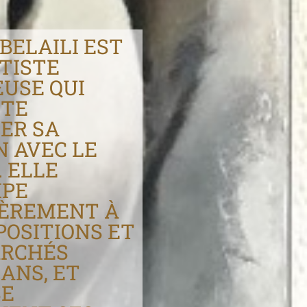
BELAILI EST
TISTE
USE QUI
ITE
ER SA
N AVEC LE
 ELLE
IPE
IÈREMENT À
POSITIONS ET
ARCHÉS
SANS, ET
SE