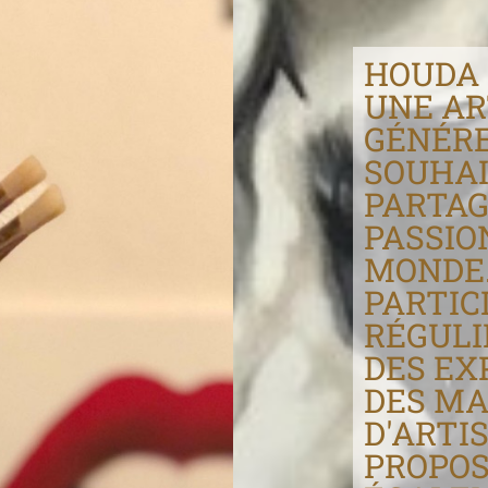
HOUDA 
UNE AR
GÉNÉRE
SOUHA
PARTAG
PASSIO
MONDE.
PARTIC
RÉGUL
DES EX
DES M
D'ARTI
PROPO