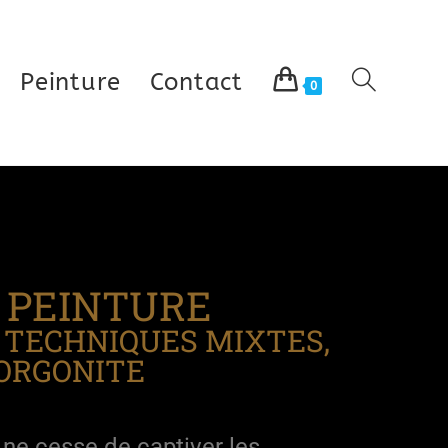
Peinture
Contact
0
- PEINTURE
, TECHNIQUES MIXTES,
 ORGONITE
l ne cesse de captiver les