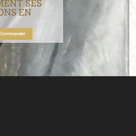
MENT SES
ONS EN
Commander
i